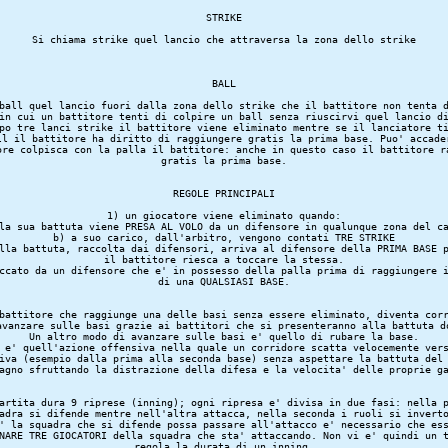
STRIKE
Si chiama strike quel lancio che attraversa la zona dello strike
BALL
ball quel lancio fuori dalla zona dello strike che il battitore non tenta d
in cui un battitore tenti di colpire un ball senza riuscirvi quel lancio di
po tre lanci strike il battitore viene eliminato mentre se il lanciatore ti
ll il battitore ha diritto di raggiungere gratis la prima base. Puo' accader
ore colpisca con la palla il battitore: anche in questo caso il battitore ra
REGOLE PRINCIPALI
1) un giocatore viene eliminato quando:

la sua battuta viene PRESA AL VOLO da un difensore in qualunque zona del ca
b) a suo carico, dall'arbitro, vengono contati TRE STRIKE

lla battuta, raccolta dai difensori, arriva al difensore della PRIMA BASE p
il battitore riesca a toccare la stessa.

ccato da un difensore che e' in possesso della palla prima di raggiungere i
battitore che raggiunge una delle basi senza essere eliminato, diventa corr
avanzare sulle basi grazie ai battitori che si presenteranno alla battuta do
Un altro modo di avanzare sulle basi e' quello di rubare la base.

 e' quell'azione offensiva nella quale un corridore scatta velocemente vers
iva (esempio dalla prima alla seconda base) senza aspettare la battuta del 
artita dura 9 riprese (inning); ogni ripresa e' divisa in due fasi: nella p
adra si difende mentre nell'altra attacca, nella seconda i ruoli si inverto
' la squadra che si difende possa passare all'attacco e' necessario che ess
NARE TRE GIOCATORI della squadra che sta' attaccando. Non vi e' quindi un t