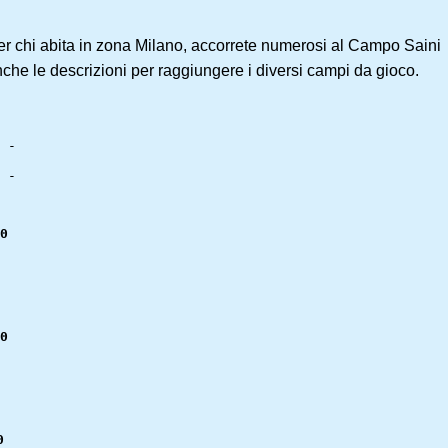
Per chi abita in zona Milano, accorrete numerosi al Campo Saini
nche le descrizioni per raggiungere i diversi campi da gioco.
Giornate 1, 2	  7/4		       15.30		 20.30	    
 Codogno		  - Bollate		    -		      - 	  
 Rangers Redipuglia - Junior Parma	    -		      - 	  
 Sanremo		  - White Sox Buttrio	    -		      - 	  
 Ares Milano	  - Old Rags Lodi	    -		      - 	  
Verona	      - Piacenza		-		  -	       
Giornate 3, 4	      14/4		   15.30	     20.30	  
 Junior Parma       - Ares Milano		-		  -	      
 White Sox Buttrio  - Rangers Redipuglia	-		  -	      
 Old Rags Lodi      - Codogno 		-		  -	      
 Piacenza	      - Sanremo 		-		  -	      
 Bollate	      - Verona			-		  -	      
   20.30 
 Junior Parma       - Old Rags Lodi		-		  -	      
 Ares Milano	      - White Sox Buttrio	-		  -	      
 Codogno	      - Piacenza		-		  -	      
 Sanremo	      - Verona			-		  -	      
Rangers Redipuglia - Bollate		       -		 -	     
    20.30  