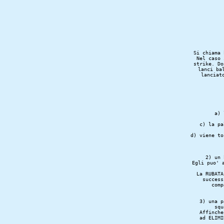
Si chiama 
Nel caso 
strike. Do
lanci ba
lanciat
a) 
c) la pa
d) viene to
2) un 
Egli puo' 
La RUBATA
success
3) una p
squ
Affinche
ad ELIMI