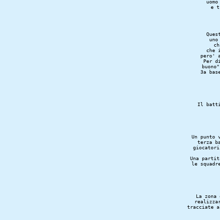
uomo
e t
Ques
uno
ch
che 
pero' 
Per d
buono"
3a bas
Il batt
Un punto 
terza b
giocatori
Una partit
le squadr
La zona 
realizza
tracciate a