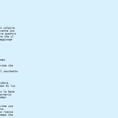
i colpire.

venta uno

ra quattro

e che il

ggiunge

mpo

rima che

l sacchetto

idore.

po di lui.

o la base

proprio

rima una

no.

a riesca

empo che
