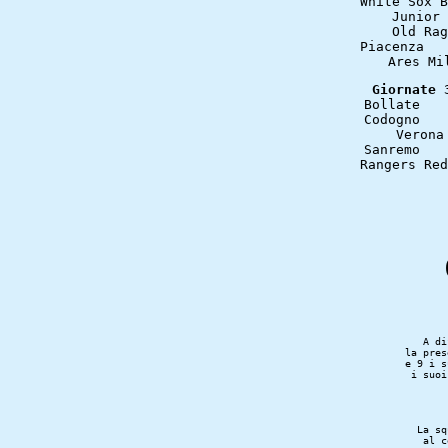
A di
la pres
e 9 i s
i suoi
La sq
al c