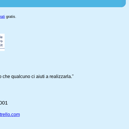
rati
gratis.
che qualcuno ci aiuti a realizzarla."
2001
rello.com