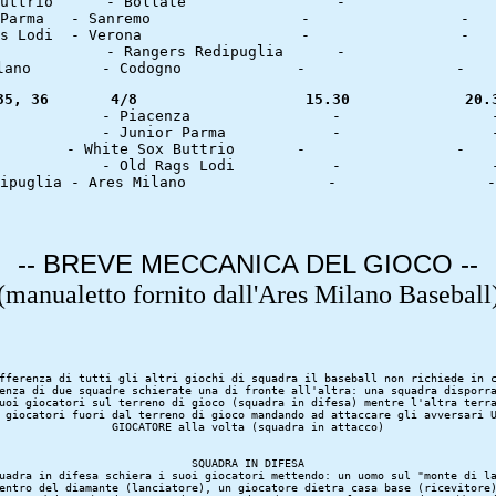
 Junior Pa
 Old Rags 
Giornate 35, 36       4/8		    15.30
-- BREVE MECCANICA DEL GIOCO --
(manualetto fornito dall'Ares Milano Baseball
fferenza di tutti gli altri giochi di squadra il baseball non richiede in c
enza di due squadre schierate una di fronte all'altra: una squadra disporra
uoi giocatori sul terreno di gioco (squadra in difesa) mentre l'altra terra
 giocatori fuori dal terreno di gioco mandando ad attaccare gli avversari U
SQUADRA IN DIFESA

uadra in difesa schiera i suoi giocatori mettendo: un uomo sul "monte di la
entro del diamante (lanciatore), un giocatore dietra casa base (ricevitore)