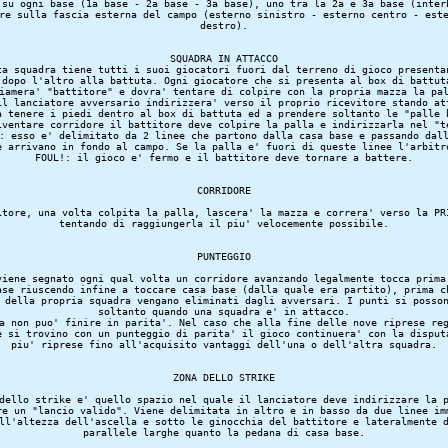
 su ogni base (1a base - 2a base - 3a base), uno tra la 2a e 3a base (interb
re sulla fascia esterna del campo (esterno sinistro - esterno centro - este
SQUADRA IN ATTACCO

ta squadra tiene tutti i suoi giocatori fuori dal terreno di gioco presentan
 dopo l'altro alla battuta. Ogni giocatore che si presenta al box di battuta
iamera' "battitore" e dovra' tentare di colpire con la propria mazza la pal
il lanciatore avversario indirizzera' verso il proprio ricevitore stando att
a tenere i piedi dentro al box di battuta ed a prendere soltanto le "palle b
iventare corridore il battitore deve colpire la palla e indirizzarla nel "te
: esso e' delimitato da 2 linee che partono dalla casa base e passando dall
e arrivano in fondo al campo. Se la palla e' fuori di queste linee l'arbitro
CORRIDORE
itore, una volta colpita la palla, lascera' la mazza e correra' verso la PRI
PUNTEGGIO
viene segnato ogni qual volta un corridore avanzando legalmente tocca prima,
ase riuscendo infine a toccare casa base (dalla quale era partito), prima ch
 della propria squadra vengano eliminati dagli avversari. I punti si posson
soltanto quando una squadra e' in attacco.

a non puo' finire in parita'. Nel caso che alla fine delle nove riprese reg
e si trovino con un punteggio di parita' il gioco continuera' con la disputa
ZONA DELLO STRIKE
dello strike e' quello spazio nel quale il lanciatore deve indirizzare la p
re un "lancio valido". Viene delimitata in altro e in basso da due linee imm
ll'altezza dell'ascella e sotto le ginocchia del battitore e lateralmente d