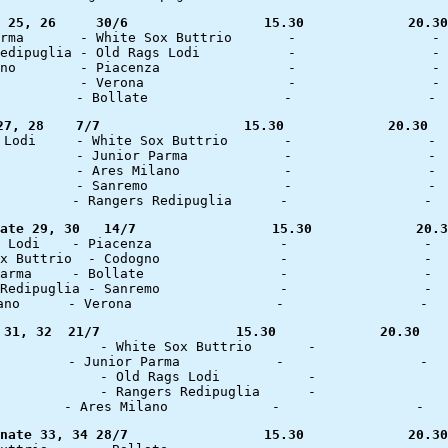
Giornate 25, 26	    30/6		 15.30
Giornate 27, 28	   7/7			15.30		  20.30 
Giornate 29, 30	  14/7		       1
Giornate 31, 32	 21/7		      15.30		20.30	
Sanremo		
Giornate 33, 34	28/7		     15.30	       