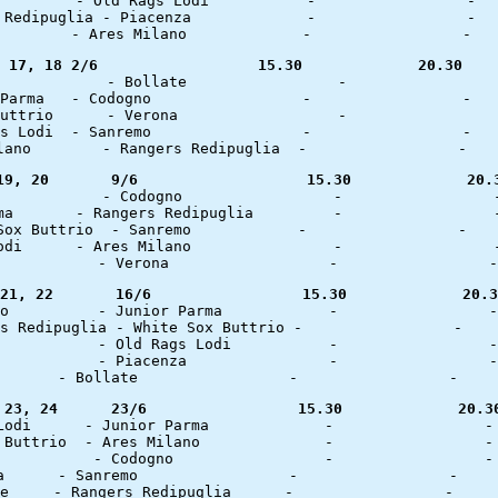
Codogno		
Giornate 17, 18	2/6		     15.30	       20.30	
 Junior Pa
 Old Rags 
Giornate 19, 20       9/6		    15.30	 
Giornate 21, 22       16/6		   15.
Giornate 23, 24	     23/6		  15.