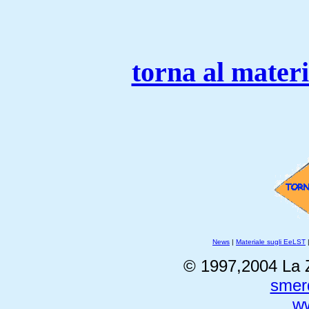
torna al mater
News
|
Materiale sugli EeLST
© 1997,2004 La 
smer
ww